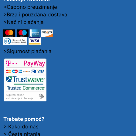
>Osobno preuzimanje
>Brza i pouzdana dostava
>Načini plaćanja
>Sigurnost plaćanja
Trebate pomoć?
> Kako do nas
> Česta pitanja