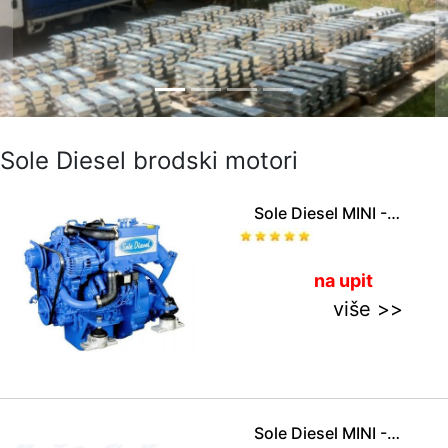
Prethodni slajd
I
Sole Diesel brodski motori
Sole Diesel MINI - 17
na upit
više >>
Sole Diesel MINI - 29