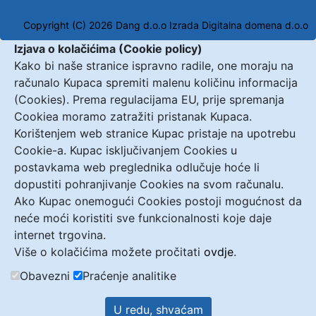
Copyright (C) 2026 Dang d.o.o
Izrada Digitalna domena d.o.o
Izjava o kolačićima (Cookie policy)
Kako bi naše stranice ispravno radile, one moraju na
računalo Kupaca spremiti malenu količinu informacija
(Cookies). Prema regulacijama EU, prije spremanja
Cookiea moramo zatražiti pristanak Kupaca.
Korištenjem web stranice Kupac pristaje na upotrebu
Cookie-a. Kupac isključivanjem Cookies u
postavkama web preglednika odlučuje hoće li
dopustiti pohranjivanje Cookies na svom računalu.
Ako Kupac onemogući Cookies postoji mogućnost da
neće moći koristiti sve funkcionalnosti koje daje
internet trgovina.
Više o kolačićima možete pročitati
ovdje
.
Obavezni
Praćenje analitike
U redu, shvaćam