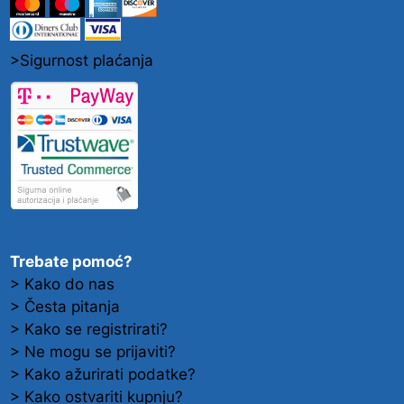
>Sigurnost plaćanja
Trebate pomoć?
> Kako do nas
> Česta pitanja
> Kako se registrirati?
> Ne mogu se prijaviti?
> Kako ažurirati podatke?
> Kako ostvariti kupnju?