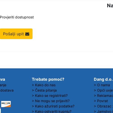
Na
Provjeriti dostupnost
Pošalji upit
ava
Trebate pomoć?
Dang d.o
anje
> Kako do nas
> O nama
 dostava
> Česta pitanja
> Opći uvje
> Kako se registrirati?
> Reklamaci
> Ne mogu se prijaviti?
> Povrat
> Kako ažurirati podatke?
> Obrazac 
> Kako ostvariti kupnju?
> Jamstvo i