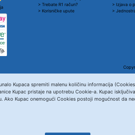
> Trebate R1 račun?
> Izjava o p
ja
> Korisničke upute
> Jednostra
Copyr
čunalo Kupaca spremiti malenu količinu informacija (Cookie
ranice Kupac pristaje na upotrebu Cookie-a. Kupac isključ
u. Ako Kupac onemogući Cookies postoji mogućnost da neće 