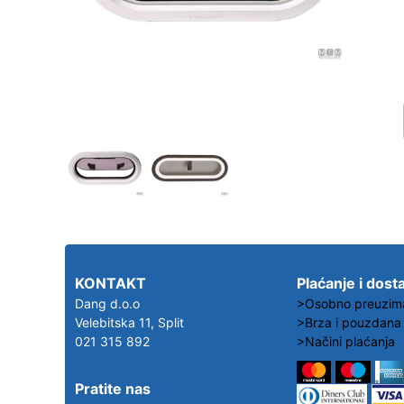
KONTAKT
Plaćanje i dost
Dang d.o.o
>Osobno preuzim
Velebitska 11, Split
>Brza i pouzdana
021 315 892
>Načini plaćanja
Pratite nas