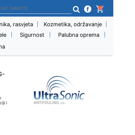
0
nika, rasvjeta
|
Kozmetika, održavanje
|
ele
|
Sigurnost
|
Palubna oprema
|
ma
G-
m
ji i