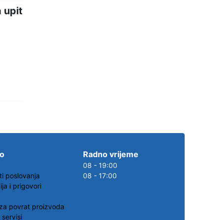
 upit
.o
Radno vrijeme
08 - 19:00
ti poslovanja
08 - 17:00
ja i prigovori
za povrat proizvoda
 servisi