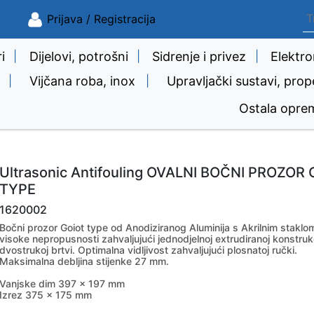
Prijava / Registracija
i
|
Dijelovi, potrošni
|
Sidrenje i privez
|
Elektro
|
Vijčana roba, inox
|
Upravljački sustavi, prop
Ostala opre
Ultrasonic Antifouling OVALNI BOČNI PROZOR 
TYPE
1620002
Bočni prozor Goiot type od Anodiziranog Aluminija s Akrilnim staklo
visoke nepropusnosti zahvaljujući jednodjelnoj extrudiranoj konstrukci
dvostrukoj brtvi. Optimalna vidljivost zahvaljujući plosnatoj ručki.
Maksimalna debljina stijenke 27 mm.
Vanjske dim 397 x 197 mm
Izrez 375 x 175 mm