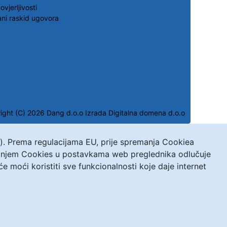
ovjerljivosti
ni raskid ugovora
ight (C) 2026 Dang d.o.o
Izrada Digitalna domena d.o.o
s). Prema regulacijama EU, prije spremanja Cookiea
ivanjem Cookies u postavkama web preglednika odlučuje
moći koristiti sve funkcionalnosti koje daje internet