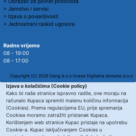
> Obrazac za povrat proizvoda
> Jamstvo i servisi
> Izjava o povjerljivosti
> Jednostrani raskid ugovora
Radno vrijeme
08 - 19:00
08 - 17:00
Copyright (C) 2026 Dang d.o.o
Izrada Digitalna domena d.o.o
Izjava o kolačićima (Cookie policy)
Kako bi naše stranice ispravno radile, one moraju na
računalo Kupaca spremiti malenu količinu informacija
(Cookies). Prema regulacijama EU, prije spremanja
Cookiea moramo zatražiti pristanak Kupaca.
Korištenjem web stranice Kupac pristaje na upotrebu
Cookie-a. Kupac isključivanjem Cookies u