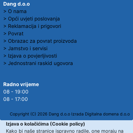
Dang d.o.o
> O nama
> Opći uvjeti poslovanja
> Reklamacija i prigovori
> Povrat
> Obrazac za povrat proizvoda
> Jamstvo i servisi
> Izjava o povjerljivosti
> Jednostrani raskid ugovora
Radno vrijeme
08 - 19:00
08 - 17:00
Copyright (C) 2026 Dang d.o.o
Izrada Digitalna domena d.o.o
Izjava o kolačićima (Cookie policy)
Kako bi naše stranice ispravno radile, one moraju na