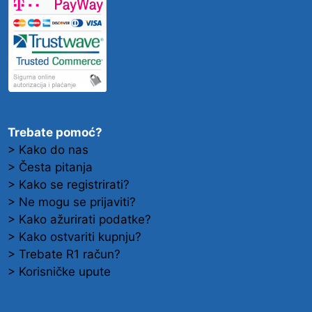
Trebate pomoć?
> Kako do nas
> Česta pitanja
> Kako se registrirati?
> Ne mogu se prijaviti?
> Kako ažurirati podatke?
> Kako ostvariti kupnju?
> Trebate R1 račun?
> Korisničke upute