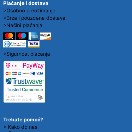
Plaćanje i dostava
>Osobno preuzimanje
>Brza i pouzdana dostava
>Načini plaćanja
>Sigurnost plaćanja
Trebate pomoć?
> Kako do nas