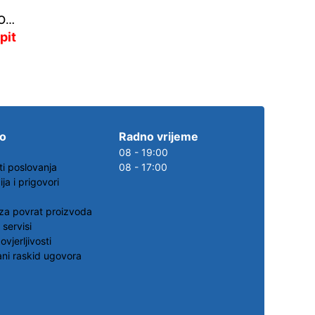
SLATKOVODNA PUMPA JOHNSON AQUA JET 5.0 FLOW MASTER 12V
pit
.o
Radno vrijeme
08 - 19:00
ti poslovanja
08 - 17:00
ja i prigovori
za povrat proizvoda
 servisi
ovjerljivosti
ni raskid ugovora