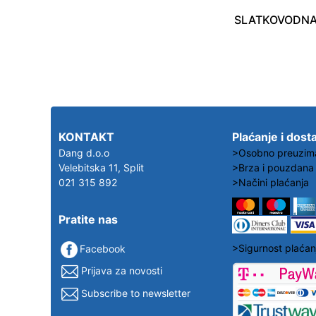
KONTAKT
Plaćanje i dost
Dang d.o.o
>Osobno preuzim
Velebitska 11, Split
>Brza i pouzdana
021 315 892
>Načini plaćanja
Pratite nas
>Sigurnost plaćan
Facebook
Prijava za novosti
Subscribe to newsletter