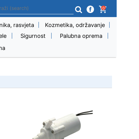
0
nika, rasvjeta
|
Kozmetika, održavanje
|
ele
|
Sigurnost
|
Palubna oprema
|
ma