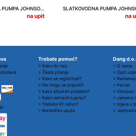
SLATKOVODNA PUMPA JOHNSON AQUA JET 2.9 24V
na upit
na u
ava
Trebate pomoć?
Dang d.o
anje
> Kako do nas
> O nama
 dostava
> Česta pitanja
> Opći uvje
> Kako se registrirati?
> Reklamaci
> Ne mogu se prijaviti?
> Povrat
> Kako ažurirati podatke?
> Obrazac 
> Kako ostvariti kupnju?
> Jamstvo i
> Trebate R1 račun?
> Izjava o p
ja
> Korisničke upute
> Jednostra