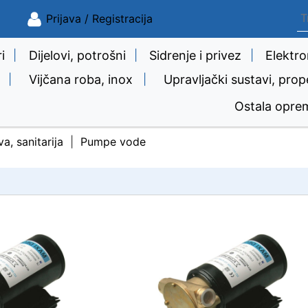
Prijava / Registracija
i
|
Dijelovi, potrošni
|
Sidrenje i privez
|
Elektro
|
Vijčana roba, inox
|
Upravljački sustavi, prop
Ostala opre
a, sanitarija
Pumpe vode