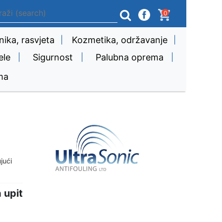
0
nika, rasvjeta
|
Kozmetika, održavanje
|
ele
|
Sigurnost
|
Palubna oprema
|
ma
jući
 upit