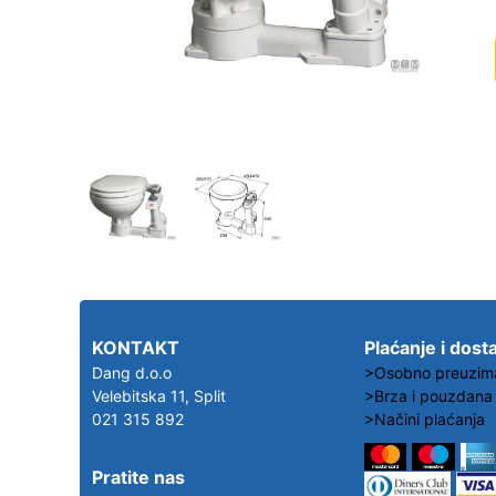
KONTAKT
Plaćanje i dost
Dang d.o.o
>Osobno preuzim
Velebitska 11, Split
>Brza i pouzdana
021 315 892
>Načini plaćanja
Pratite nas