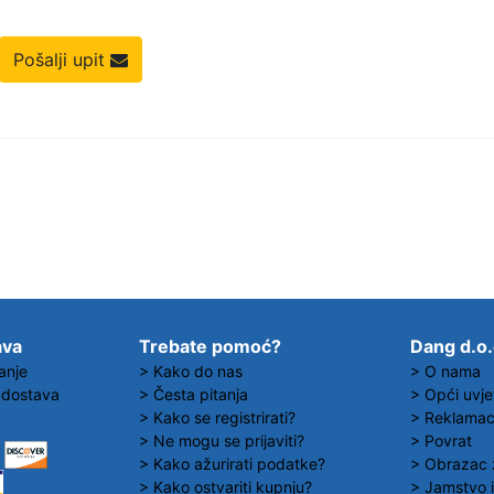
Pošalji upit
ava
Trebate pomoć?
Dang d.o
anje
> Kako do nas
> O nama
 dostava
> Česta pitanja
> Opći uvje
> Kako se registrirati?
> Reklamaci
> Ne mogu se prijaviti?
> Povrat
> Kako ažurirati podatke?
> Obrazac 
> Kako ostvariti kupnju?
> Jamstvo i