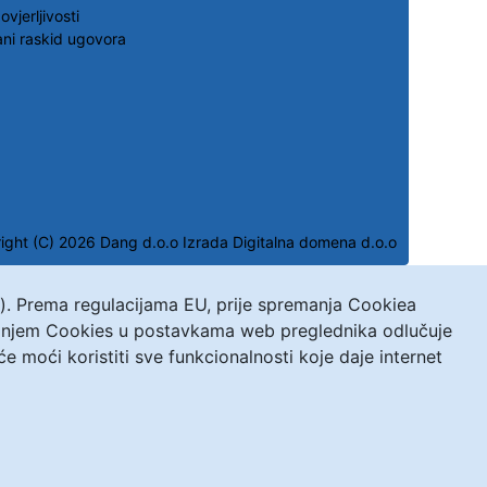
ovjerljivosti
ni raskid ugovora
ight (C) 2026 Dang d.o.o
Izrada Digitalna domena d.o.o
s). Prema regulacijama EU, prije spremanja Cookiea
ivanjem Cookies u postavkama web preglednika odlučuje
moći koristiti sve funkcionalnosti koje daje internet