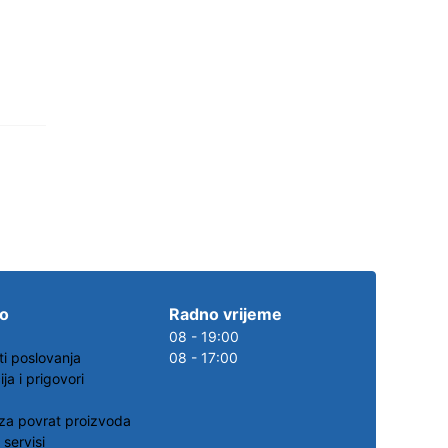
.o
Radno vrijeme
08 - 19:00
ti poslovanja
08 - 17:00
ja i prigovori
za povrat proizvoda
 servisi