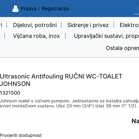
Prijava / Registracija
i
|
Dijelovi, potrošni
|
Sidrenje i privez
|
Elektro
|
Vijčana roba, inox
|
Upravljački sustavi, prop
Ostala opre
Ultrasonic Antifouling RUČNI WC-TOALET
JOHNSON
1321500
Johnson toalet s ručnom pumpom. Jednostavno se instalira zahvalju
svom montažnom sustavu. Ulaz 20 mm (3/4") izlaz 38 mm (1" 1/2).
Na
Provjeriti dostupnost