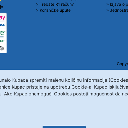
> Trebate R1 račun?
> Izjava o p
ja
> Korisničke upute
> Jednostra
Copyr
čunalo Kupaca spremiti malenu količinu informacija (Cookie
ranice Kupac pristaje na upotrebu Cookie-a. Kupac isključ
u. Ako Kupac onemogući Cookies postoji mogućnost da neće 